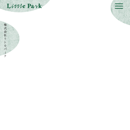
株
式
会
社
リ
ト
ル
パ
ー
ク